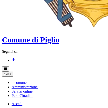
Comune di Piglio
Seguici su
close
il comune
Amministrazione
Servizi online
Per i Cittadini
Accedi