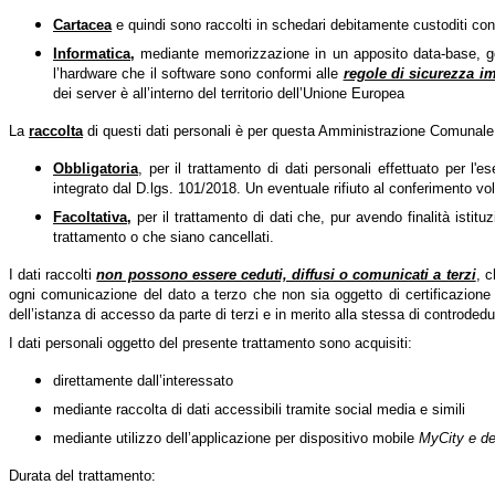
Cartacea
e quindi sono raccolti in schedari debitamente custoditi con
Informatica,
mediante memorizzazione in un apposito data-base, ges
l’hardware che il software sono conformi alle
regole di sicurezza i
dei server è all’interno del territorio dell’Unione Europea
La
raccolta
di questi dati personali è per questa Amministrazione Comunale
Obbligatoria
, per il trattamento di dati personali effettuato per l'
integrato dal D.lgs. 101/2018. Un eventuale rifiuto al conferimento volo
Facoltativa
,
per il trattamento di dati che, pur avendo finalità istit
trattamento o che siano cancellati.
I dati raccolti
non possono essere ceduti, diffusi o comunicati a terzi
, 
ogni comunicazione del dato a terzo che non sia oggetto di certificazione ob
dell’istanza di accesso da parte di terzi e in merito alla stessa di controdedu
I dati personali oggetto del presente trattamento sono acquisiti:
direttamente dall’interessato
mediante raccolta di dati accessibili tramite social media e simili
mediante utilizzo dell’applicazione per dispositivo mobile
MyCity e del
Durata del trattamento: