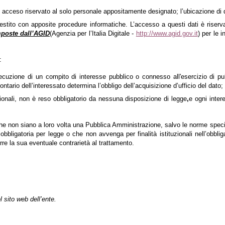
 acceso riservato al solo personale appositamente designato; l’ubicazione di qu
tito con apposite procedure informatiche. L’accesso a questi dati è riservat
mposte dall’AGID
(Agenzia per l’Italia Digitale -
http://www.agid.gov.it
) per le 
:
esecuzione di un compito di interesse pubblico o connesso all'esercizio di pu
ntario dell’interessato determina l’obbligo dell’acquisizione d’ufficio del dato;
uzionali, non è reso obbligatorio da nessuna disposizione di legge
,
e ogni inter
che non siano a loro volta una Pubblica Amministrazione, salvo le norme speci
bligatoria per legge o che non avvenga per finalità istituzionali nell’obbligat
rre la sua eventuale contrarietà al trattamento.
 sito web dell’ente.